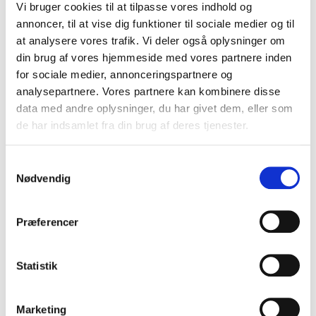
Vi bruger cookies til at tilpasse vores indhold og
på vores sider.
annoncer, til at vise dig funktioner til sociale medier og til
at analysere vores trafik. Vi deler også oplysninger om
Du kan til enhver tid ændre eller tilbagetrække dit
din brug af vores hjemmeside med vores partnere inden
samtykke fra Cookiedeklarationen på vores
for sociale medier, annonceringspartnere og
hjemmeside.
analysepartnere. Vores partnere kan kombinere disse
data med andre oplysninger, du har givet dem, eller som
Få mere at vide om, hvem vi er, hvordan du kan
de har indsamlet fra din brug af deres tjenester.
kontakte os, og hvordan vi behandler persondata i
vores Privatlivspolitik.
Samtykkevalg
Nødvendig
Angiv venligst dit samtykke-ID og -dato, når du
kontakter os angående dit samtykke.
Præferencer
Dit samtykke gælder for følgende domæner:
bokseinstituttetsvenner.dk
Statistik
Din aktuelle tilstand: Afvis.
Ændring af dit samtykke
Marketing