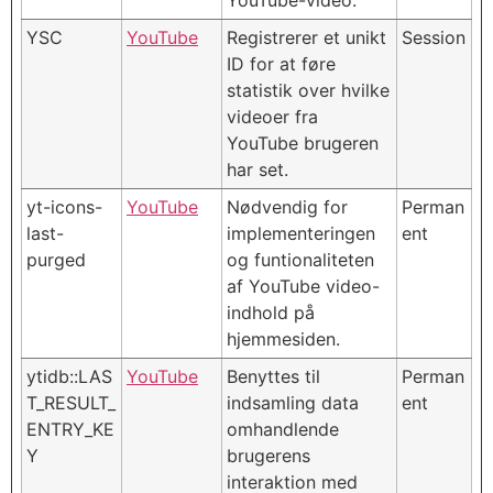
YouTube-video.
YSC
YouTube
Registrerer et unikt
Session
ID for at føre
statistik over hvilke
videoer fra
YouTube brugeren
har set.
yt-icons-
YouTube
Nødvendig for
Perman
last-
implementeringen
ent
purged
og funtionaliteten
af YouTube video-
indhold på
hjemmesiden.
ytidb::LAS
YouTube
Benyttes til
Perman
T_RESULT_
indsamling data
ent
ENTRY_KE
omhandlende
Y
brugerens
interaktion med