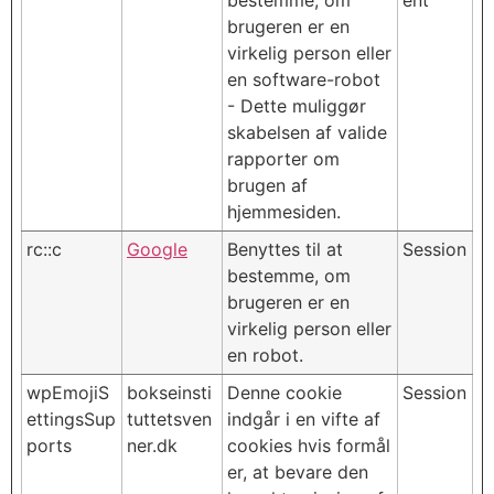
bestemme, om
ent
brugeren er en
virkelig person eller
en software-robot
- Dette muliggør
skabelsen af valide
rapporter om
brugen af
hjemmesiden.
rc::c
Google
Benyttes til at
Session
bestemme, om
brugeren er en
virkelig person eller
en robot.
wpEmojiS
bokseinsti
Denne cookie
Session
ettingsSup
tuttetsven
indgår i en vifte af
ports
ner.dk
cookies hvis formål
er, at bevare den