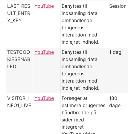
LAST_RES
YouTube
Benyttes til
Session
ULT_ENTR
indsamling data
Y_KEY
omhandlende
brugerens
interaktion med
indlejret indhold.
TESTCOO
YouTube
Benyttes til
1 dag
KIESENAB
indsamling data
LED
omhandlende
brugerens
interaktion med
indlejret indhold.
VISITOR_I
YouTube
Forsøger at
180
NFO1_LIVE
estimere brugernes
dage
båndbredde på
sider med
integreret