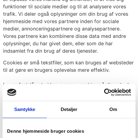
funktioner til sociale medier og til at analysere vores
trafik. Vi deler også oplysninger om din brug af vores
hjemmeside med vores partnere inden for sociale
medier, annonceringspartnere og analysepartnere.
Vores partnere kan kombinere disse data med andre
oplysninger, du har givet dem, eller som de har
indsamlet fra din brug af deres tjenester.
Cookies er små tekstfiler, som kan bruges af websteder
til at gøre en brugers oplevelse mere effektiv.
Loven fastslår, at vi kan gemme cookies på din enhed,
hvis de er strengt nødvendige for at sikre leveringen af
den tjeneste, du udtrykkeligt har anmodet om at bruge.
For alle andre typer cookies skal vi indhente dit
Samtykke
Detaljer
Om
samtykke.
Dette websted bruger forskellige typer af cookies.
Denne hjemmeside bruger cookies
Nogle cookies sættes af tredjeparts tjenester, der vises